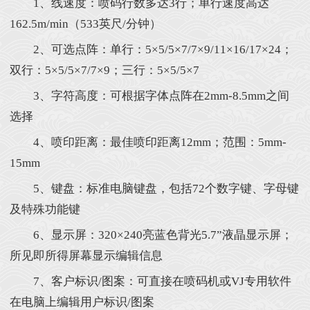
1、线速度：喷码行数多达3行；单行速度高达
162.5m/min（533英尺/分钟）
2、可选点阵：单行：5×5/5×7/7×9/11×16/17×24；
双行：5×5/5×7/7×9；三行：5×5/5×7
3、字符高度：可根据字体点阵在2mm-8.5mm之间
选择
4、喷印距离：最佳喷印距离12mm；范围：5mm-
15mm
5、键盘：标准电脑键盘，包括72个数字键、字母键
及特殊功能键
6、显示屏：320×240亮蓝色背光5.7”液晶显示屏；
所见即所得屏幕显示编辑信息
7、客户标识/图案：可直接在喷码机或VJ专用软件
在电脑上编辑用户标识/图案